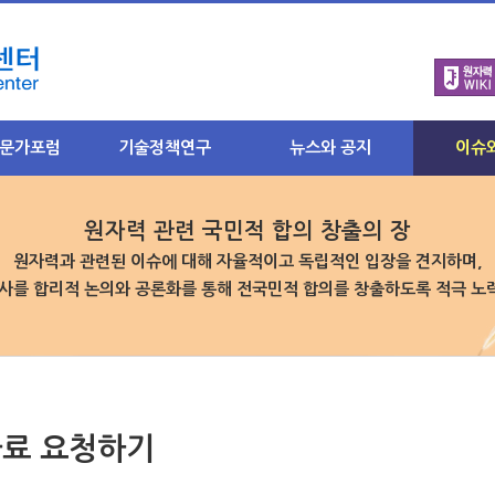
문가포럼
기술정책연구
뉴스와 공지
이슈
소개
연구목표와 취지
원자력 뉴스
주요 원자
- 국내뉴스
- 최근이슈
원자력 관련 국민적 합의 창출의 장
과 소개
연구과제별 주요내용
- 해외뉴스
- 북핵/비
분과 소개
- 안전규제
원자력과 관련된 이슈에 대해 자율적이고 독립적인 입장을 견지하며,
- 주요이슈
SNEPC 소식
 게시판
- 후행핵주기
사를 합리적 논의와 공론화를 통해 전국민적 합의를 창출하도록 적극 
참여마당
론방
- 미래기반
- 언론보도
- 인터뷰
- 자료 올
분과
결과물 요약집
- 기고문
- 질의응
기분과 소개
- 토론회 참여
- 통계자료
게시판
- 학교·단체 강연
토론하기
론방
료 요청하기
공지사항
과
알림판
분과 소개