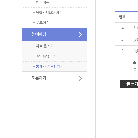
└ 최근이슈
오시는길
- 정기포럼
원자력 정보 및 자료
└ 북핵/비핵화 이슈
- 이슈 토
번호
└ 주요이슈
NEXFO 
4
신
- 발표자료
참여마당
3
[
- 토론자료
└ 자료 올리기
2
[
└ 질의응답코너
1
└ 통계자료 요청하기
를
토론하기
글쓰