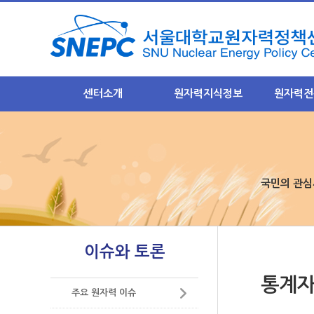
센터소개
원자력지식정보
원자력전
인사말
원자력 지식정보란?
NEXFO 
비전과 목표
원자력기초지식
안전규제분
- 안전규제
운영기조
원자력 발전소
- 정기포럼
국민의 관심
조직
원자력 안전
- 이슈 토
주요사업
사용후 핵연료
후행핵주기
- 원자력 기술정책 연구
- 후행핵주
중저준위폐기물
이슈와 토론
- 원자력전문가포럼운영
-정기포럼 
방사선 영향
- 원자력지식정보구축
- 이슈 토
통계자
- 원자력 바로 알리기
원자력산업 및 수출
주요 원자력 이슈
미래기반분
- 기타연구용역
- 미래기반
미래 원자력 기술