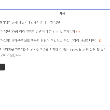
 게시판
- 행사일정
론방
- 간행물
제목
- 뉴스레터
심포지움
현기님의 공개 재질의(3번게시물)에 대한 답변
공개 답변 요구] 아래 질의의 답변에 대한 반론 및 추가질의
(1)
공개질의] 경향신문 보도 귀하의 당진에 핵발전소 건설 주장이 사실입니까?
(1)
기체폐기물 관리계통의 방사성핵종을 저감할 수 있는 HEPA filter의 운영 및 설치
 구하고 싶습니다.
기