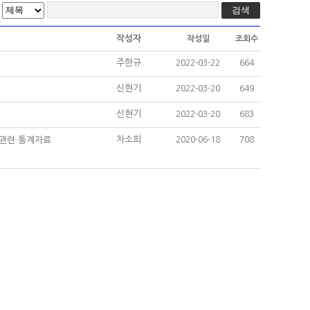
작성자
작성일
조회수
주한규
2022-03-22
664
신현기
2022-03-20
649
신현기
2022-03-20
683
차소희
비관련 통계자료
2020-06-18
708