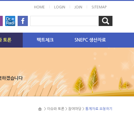
l
l
l
HOME
LOGIN
JOIN
SITEMAP
와 토론
팩트체크
SNEPC 생산자료
력 이슈
핫이슈
보고서
원전 안전성
자료집
핵화 이슈
원자력 경제성
회의록
노력하겠습니다
원전 사후처리
미디어자료
리기
방사선
동영상
답코너
에너지 정책
 요청하기
> 이슈와 토론 > 참여마당 >
통계자료 요청하기
기타