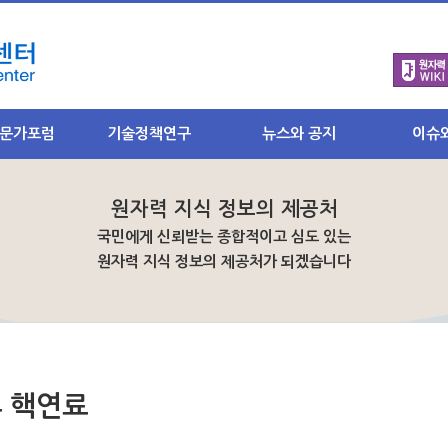
문가포럼
기술정책연구
뉴스와 공지
이슈
소개
연구목표와 취지
원자력 뉴스
주요 원자
- 국내뉴스
- 최근이슈
원자력 지식 정보의 제공처
과 소개
연구과제별 주요내용
- 해외뉴스
- 북핵/비
분과 소개
- 안전규제
국민에게 신뢰받는 종합적이고 심도 있는
- 주요이슈
SNEPC 소식
 게시판
- 후행핵주기
원자력 지식 정보의 제공처가 되겠습니다
참여마당
론방
- 미래기반
- 언론보도
- 인터뷰
- 자료 올
분과
결과물 요약집
- 기고문
- 질의응
기분과 소개
- 토론회 참여
- 통계자료
게시판
- 학교·단체 강연
토론하기
론방
 핵연료
공지사항
과
알림판
분과 소개