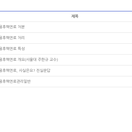
 게시판
- 행사일정
론방
- 간행물
제목
- 뉴스레터
심포지움
용후핵연료 처분
용후핵연료 처리
용후핵연료 특성
용후핵연료 개요(서울대 주한규 교수)
용후핵연료, 사실은요? 진실문답
용후핵연료관리일반