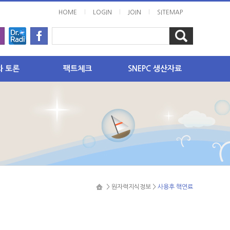
l
l
l
HOME
LOGIN
JOIN
SITEMAP
와 토론
팩트체크
SNEPC 생산자료
력 이슈
핫이슈
보고서
원전 안전성
자료집
핵화 이슈
원자력 경제성
회의록
원전 사후처리
미디어자료
리기
방사선
동영상
답코너
에너지 정책
 요청하기
> 원자력지식정보 >
사용후 핵연료
기타