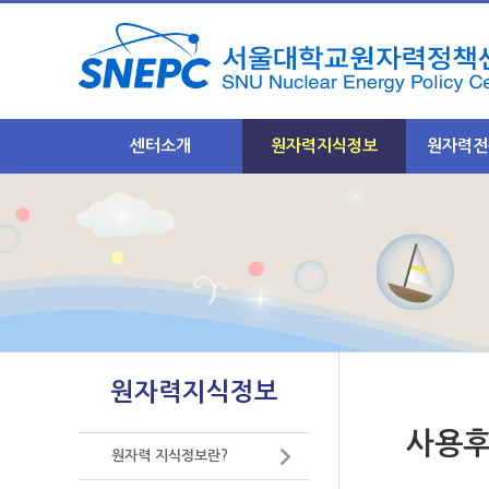
센터소개
원자력지식정보
원자력전
인사말
원자력 지식정보란?
NEXFO 
비전과 목표
원자력기초지식
안전규제분
- 안전규제
운영기조
원자력 발전소
- 정기포럼
조직
원자력 안전
- 이슈 토
주요사업
사용후 핵연료
후행핵주기
- 원자력 기술정책 연구
- 후행핵주
중저준위폐기물
원자력지식정보
- 원자력전문가포럼운영
-정기포럼 
방사선 영향
- 원자력지식정보구축
- 이슈 토
사용후
- 원자력 바로 알리기
원자력산업 및 수출
원자력 지식정보란?
미래기반분
- 기타연구용역
- 미래기반
미래 원자력 기술