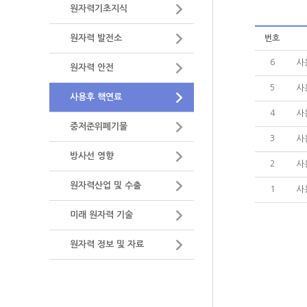
원자력기초지식
오시는길
- 정기포럼
원자력 정보 및 자료
- 이슈 토
원자력 발전소
번호
NEXFO 
6
사
원자력 안전
- 발표자료
5
사
- 토론자료
사용후 핵연료
4
사
중저준위폐기물
3
사
방사선 영향
2
사
원자력산업 및 수출
1
사
미래 원자력 기술
원자력 정보 및 자료