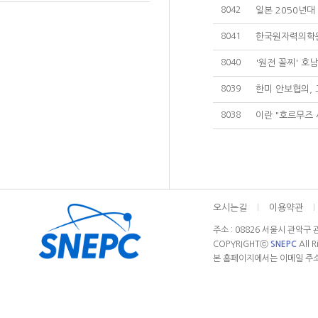
8042
일본 2050년대
8041
한국원자력의학원
8040
'원전 꼴찌' 호
8039
한미 안보협의,
8038
이란 "호르무즈 
오시는길
l
이용약관
l
주소 : 08826 서울시 관악구 관
COPYRIGHTⓒ
SNEPC
All 
본 홈페이지에서는 이메일 주