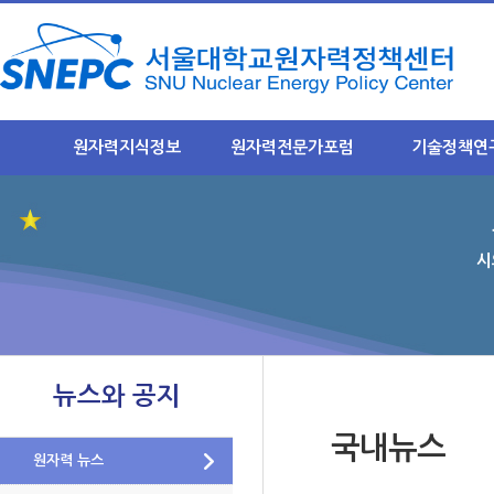
원자력지식정보
원자력전문가포럼
기술정책연
원자력 지식정보란?
NEXFO 소개
연구목표와 취지
원자력기초지식
안전규제분과 소개
연구과제별 주요
- 안전규제분과 소개
- 안전규제
시
원자력 발전소
- 정기포럼 게시판
- 후행핵주기
원자력 안전
- 이슈 토론방
- 미래기반
사용후 핵연료
후행핵주기분과
결과물 요약집
 연구
- 후행핵주기분과 소개
중저준위폐기물
뉴스와 공지
럼운영
-정기포럼 게시판
방사선 영향
구축
- 이슈 토론방
국내뉴스
리기
원자력산업 및 수출
원자력 뉴스
미래기반분과
- 미래기반분과 소개
미래 원자력 기술