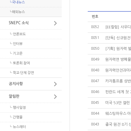
└국내뉴스
- 정기포럼 게시판
원자력 정보 및 자료
└해외뉴스
- 이슈 토론방
번호
SNEPC 소식
NEXFO 심포지움
8052
[EE칼럼] 사우
- 발표자료
└ 언론보도
- 토론자료
8051
[단독] 신규원전
└ 인터뷰
8050
[기획] 원자력 
└ 기고문
8049
원자력연 방폐물
└ 토론회 참여
8048
원자력안전과미래 
└ 학교·단체 강연
8047
카자톰프롬 상반
공지사항
8046
핀란드 세계 첫 
알림판
8045
미국 53만 갤런
└ 행사일정
8044
웨스팅하우스·아
└ 간행물
8043
중국 원전 8기 
└ 뉴스레터