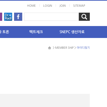
l
l
l
HOME
LOGIN
JOIN
SITEMAP
와 토론
팩트체크
SNEPC 생산자료
력 이슈
핫이슈
보고서
> MEMBER SHIP >
아이디찾기
원전 안전성
자료집
핵화 이슈
원자력 경제성
회의록
원전 사후처리
미디어자료
리기
방사선
동영상
답코너
에너지 정책
 요청하기
기타