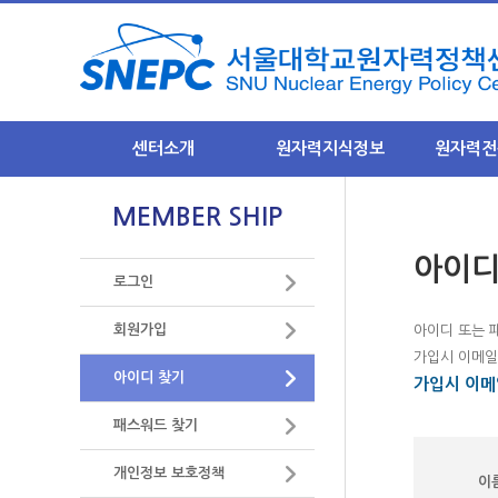
센터소개
원자력지식정보
원자력전
인사말
원자력 지식정보란?
NEXFO 
MEMBER SHIP
비전과 목표
원자력기초지식
안전규제분
아이
- 안전규제
운영기조
원자력 발전소
로그인
- 정기포럼
조직
원자력 안전
- 이슈 토
회원가입
아이디 또는 
주요사업
사용후 핵연료
후행핵주기
가입시 이메일
- 원자력 기술정책 연구
아이디 찾기
- 후행핵주
가입시 이메일
중저준위폐기물
- 원자력전문가포럼운영
-정기포럼 
방사선 영향
패스워드 찾기
- 원자력지식정보구축
- 이슈 토
- 원자력 바로 알리기
원자력산업 및 수출
미래기반분
개인정보 보호정책
- 기타연구용역
이
- 미래기반
미래 원자력 기술