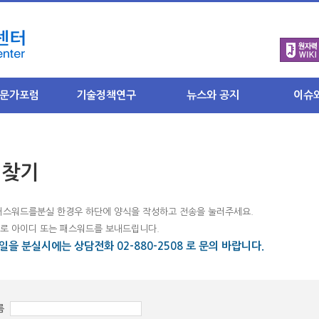
문가포럼
기술정책연구
뉴스와 공지
이슈
소개
연구목표와 취지
원자력 뉴스
주요 원자
- 국내뉴스
- 최근이슈
과 소개
연구과제별 주요내용
- 해외뉴스
- 북핵/비
디찾기
분과 소개
- 안전규제
- 주요이슈
SNEPC 소식
 게시판
- 후행핵주기
참여마당
론방
- 미래기반
- 언론보도
패스워드를분실 한경우 하단에 양식을 작성하고 전송을 눌러주세요.
- 인터뷰
- 자료 올
분과
결과물 요약집
로 아이디 또는 패스워드를 보내드립니다.
- 기고문
- 질의응
기분과 소개
을 분실시에는 상담전화 02-880-2508 로 문의 바랍니다.
- 토론회 참여
- 통계자료
게시판
- 학교·단체 강연
토론하기
론방
공지사항
과
름
알림판
분과 소개