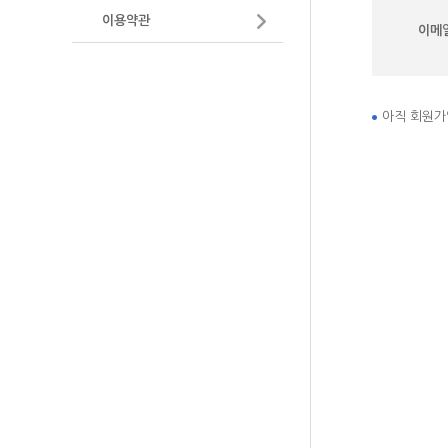
오시는길
이용약관
- 정기포럼
이메
원자력 정보 및 자료
- 이슈 토
NEXFO 
- 발표자료
아직 회원가
- 토론자료