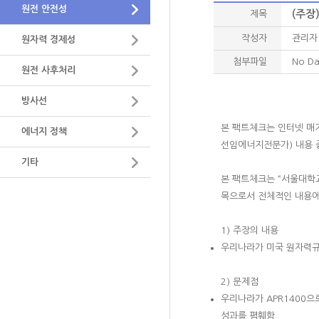
원전 안전성
(주장
제목
- 정기포럼 게시판
원자력 정보 및 자료
- 이슈 토론방
작성자
관리자 
원자력 경제성
NEXFO 심포지움
첨부파일
No Da
원전 사후처리
- 발표자료
- 토론자료
방사선
본 팩트체크는 인터넷 매
에너지 정책
선임에너지전문가
)
내용 
기타
본 팩트체크는
“
서울대학
목으로서 전체적인 내용
1)
주장의 내용
우리나라가 미국 원자력
2)
문제점
우리나라가
APR1400
으
성과를 폄훼함