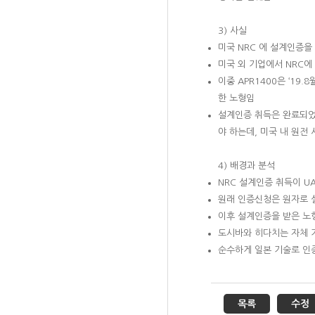
3)
사실
미국
NRC
에 설계인증을 
미국 외 기업에서
NRC
에
이중
APR1400
은
‘19.8
한 노형임
설계인증 취득은 완료되었
야 하는데
,
미국 내 원전 
4)
배경과 분석
NRC
설계인증 취득이
U
원래 인증신청은 원자로 
이후 설계인증을 받은 노
도시바와 히다치는 자체 
순수하게 일본 기술로 인
목록
수정