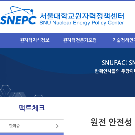
원자력지식정보
원자력전문가포럼
기술정책연
원자력 지식정보란?
NEXFO 소개
연구목표와 취지
SNUFAC: S
원자력기초지식
안전규제분과 소개
연구과제별 주요
- 안전규제분과 소개
- 안전규제
반핵인사들의 주장이나
원자력 발전소
- 정기포럼 게시판
- 후행핵주기
원자력 안전
- 이슈 토론방
- 미래기반
사용후 핵연료
후행핵주기분과
결과물 요약집
 연구
- 후행핵주기분과 소개
중저준위폐기물
팩트체크
럼운영
-정기포럼 게시판
방사선 영향
구축
- 이슈 토론방
원전 안전성
리기
원자력산업 및 수출
핫이슈
미래기반분과
- 미래기반분과 소개
미래 원자력 기술