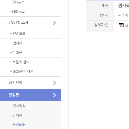
└국내뉴스
원자력
제목
- 정기포럼 게시판
원자력 정보 및 자료
└해외뉴스
- 이슈 토론방
작성자
관리자
SNEPC 소식
NEXFO 심포지움
첨부파일
서울
- 발표자료
└ 언론보도
- 토론자료
└ 인터뷰
└ 기고문
└ 토론회 참여
└ 학교·단체 강연
공지사항
알림판
└ 행사일정
└ 간행물
└ 뉴스레터