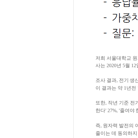
저희
서울대학교
원
사는
2020
년
5
월
12
조사
결과
,
전기
생
이
결과는
약
1
년전
또한
,
작년
기준
전
한다
' 27%, '
줄여야
즉
,
원자력
발전의
줄이는
데
동의하지