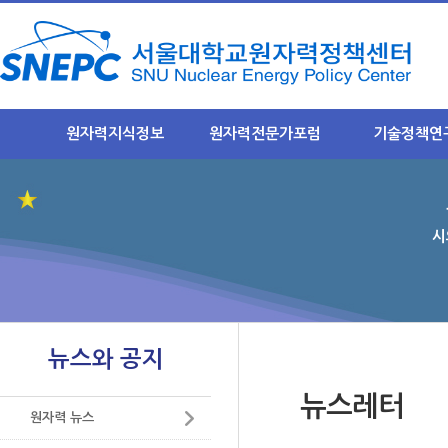
원자력지식정보
원자력전문가포럼
기술정책연
원자력 지식정보란?
NEXFO 소개
연구목표와 취지
원자력기초지식
안전규제분과 소개
연구과제별 주요
- 안전규제분과 소개
- 안전규제
시
원자력 발전소
- 정기포럼 게시판
- 후행핵주기
원자력 안전
- 이슈 토론방
- 미래기반
사용후 핵연료
후행핵주기분과
결과물 요약집
 연구
- 후행핵주기분과 소개
중저준위폐기물
뉴스와 공지
럼운영
-정기포럼 게시판
방사선 영향
구축
- 이슈 토론방
뉴스레터
리기
원자력산업 및 수출
원자력 뉴스
미래기반분과
- 미래기반분과 소개
미래 원자력 기술