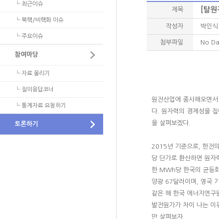
└ 최근이슈
[탈원
제목
- 정기포럼 게시판
원자력 정보 및 자료
└ 북핵/비핵화 이슈
- 이슈 토론방
작성자
박인식 
└ 주요이슈
NEXFO 심포지움
첨부파일
No Da
- 발표자료
참여마당
- 토론자료
└ 자료 올리기
└ 질의응답코너
원전산업에 종사해오면서 
└ 통계자료 요청하기
다. 원자력의 경제성을 
을 살펴보겠다.
토론하기
2015년 기준으로, 한전의
당 단가로 환산하면 원자력 6
한 MWh당 한국의 균등화 
양광 67달러이며, 영국 기
같은 해 한국 에너지연구원에
발전원가가 차이 나는 이
만 살펴보자.