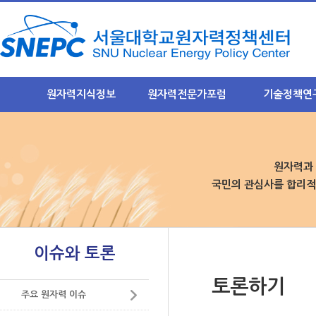
원자력지식정보
원자력전문가포럼
기술정책연
원자력 지식정보란?
NEXFO 소개
연구목표와 취지
원자력기초지식
안전규제분과 소개
연구과제별 주요
- 안전규제분과 소개
- 안전규제
원자력과 
원자력 발전소
- 정기포럼 게시판
- 후행핵주기
국민의 관심사를 합리적
원자력 안전
- 이슈 토론방
- 미래기반
사용후 핵연료
후행핵주기분과
결과물 요약집
 연구
- 후행핵주기분과 소개
중저준위폐기물
이슈와 토론
럼운영
-정기포럼 게시판
방사선 영향
구축
- 이슈 토론방
토론하기
리기
원자력산업 및 수출
주요 원자력 이슈
미래기반분과
- 미래기반분과 소개
미래 원자력 기술